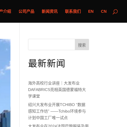
产介绍
公司产品
新闻资讯
联系我们
EN
CN
搜索
最新新闻
海外高校行业讲座｜大发布业
DAFABRICS亮相英国德蒙福特大
学课堂
绍兴大发布业开展TCHIBO “数据
感知工作坊” ——Tchibo环境参与
计划中国工厂唯一试点
大发布业在2024法国巴黎服装及面