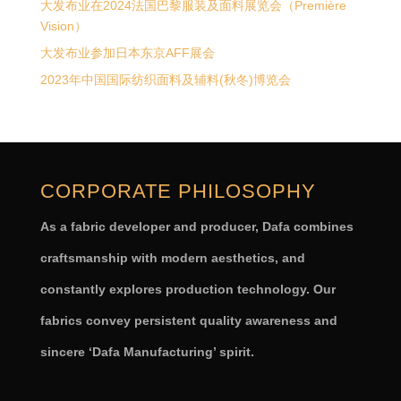
大发布业在2024法国巴黎服装及面料展览会（Première
Vision）
大发布业参加日本东京AFF展会
2023年中国国际纺织面料及辅料(秋冬)博览会
CORPORATE PHILOSOPHY
As a fabric developer and producer, Dafa combines
craftsmanship with modern aesthetics, and
constantly explores production technology. Our
fabrics convey persistent quality awareness and
sincere ‘Dafa Manufacturing’ spirit.