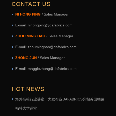
CONTACT US
NI HONG PING
/
Sales Manager
E-mail: nihongping@dafabrics.com
ZHOU MING HAO
/ Sales Manager
E-mail: zhouminghao@dafabrics.com
ZHONG JUN
/ Sales Manager
E-mail: maggiezhong@dafabrics.com
HOT NEWS
海外高校行业讲座｜大发布业DAFABRICS亮相英国德蒙
福特大学课堂